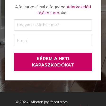
A feliratkozással elfogadod
Adatkezelési
tájékoztató
nkat.
KÉREM A HETI
KAPASZKODÓKAT
© 2026 | Minden jog fenntartva.