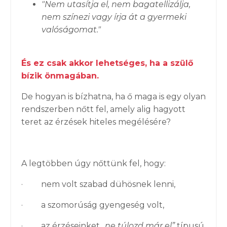
"Nem utasítja el, nem bagatellizálja,
nem színezi vagy írja át a gyermeki
valóságomat."
És ez csak akkor lehetséges, ha a szülő
bízik önmagában.
De hogyan is bízhatna, ha ő maga is egy olyan
rendszerben nőtt fel, amely alig hagyott
teret az érzések hiteles megélésére?
A legtöbben úgy nőttünk fel, hogy:
· nem volt szabad dühösnek lenni,
· a szomorúság gyengeség volt,
· az érzéseinket
„ne túlozd már el”
típusú