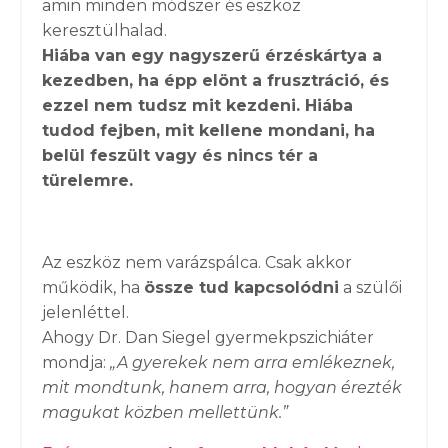
amin minden módszer és eszköz
keresztülhalad.
Hiába van egy nagyszerű érzéskártya a
kezedben, ha épp elönt a frusztráció, és
ezzel nem tudsz mit kezdeni. Hiába
tudod fejben, mit kellene mondani, ha
belül feszült vagy és nincs tér a
türelemre.
Az eszköz nem varázspálca. Csak akkor
működik, ha
össze tud kapcsolódni
a szülői
jelenléttel.
Ahogy Dr. Dan Siegel gyermekpszichiáter
mondja:
„A gyerekek nem arra emlékeznek,
mit mondtunk, hanem arra, hogyan érezték
magukat közben mellettünk.”