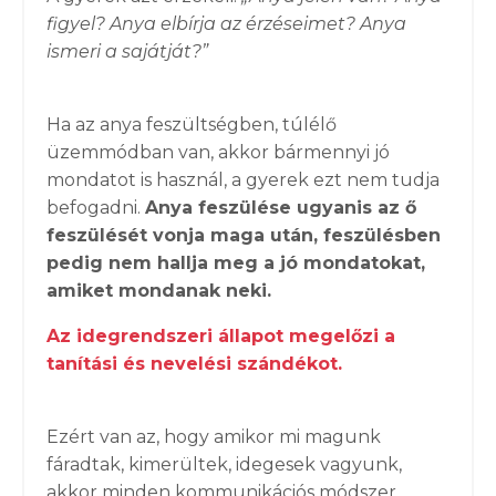
figyel? Anya elbírja az érzéseimet? Anya
ismeri a sajátját?”
Ha az anya feszültségben, túlélő
üzemmódban van, akkor bármennyi jó
mondatot is használ, a gyerek ezt nem tudja
befogadni.
Anya feszülése ugyanis az ő
feszülését vonja maga után, feszülésben
pedig nem hallja meg a jó mondatokat,
amiket mondanak neki.
Az idegrendszeri állapot megelőzi a
tanítási és nevelési szándékot.
Ezért van az, hogy amikor mi magunk
fáradtak, kimerültek, idegesek vagyunk,
akkor minden kommunikációs módszer