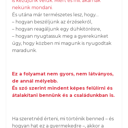
is kezdjünk velük. Miért és mit akarnak
nekünk mondani.
És utána már természetes lesz, hogy…
– hogyan beszéljünk az érzésekről,
– hogyan reagáljunk egy dühkitörésre,
– hogyan nyugtassuk meg a gyerekünket
úgy, hogy közben mi magunk is nyugodtak
maradunk.
Ez a folyamat nem gyors, nem látványos,
de annál mélyebb.
És szó szerint mindent képes felülírni és
átalakítani bennünk és a családunkban is.
Ha szeretnéd érteni, mi történik benned – és
hogyan hat ez a gyermekedre –, akkor a