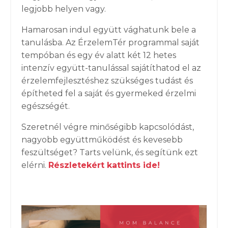
legjobb helyen vagy.
Hamarosan indul együtt vághatunk bele a
tanulásba. Az ÉrzelemTér programmal saját
tempóban és egy év alatt két 12 hetes
intenzív együtt-tanulással sajátíthatod el az
érzelemfejlesztéshez szükséges tudást és
építheted fel a saját és gyermeked érzelmi
egészségét.
Szeretnél végre minőségibb kapcsolódást,
nagyobb együttműködést és kevesebb
feszültséget? Tarts velünk, és segítünk ezt
elérni.
Részletekért kattints ide!