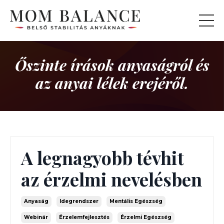
Őszinte írások anyaságról és
az anyai lélek erejéről.
A legnagyobb tévhit
az érzelmi nevelésben
Anyaság
Idegrendszer
Mentális Egészség
Webinár
Érzelemfejlesztés
Érzelmi Egészség