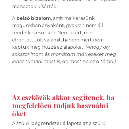
mondatok kísérték.
A
belső bizalom
, amit ma keresünk
magunkban anyaként, gyakran nem áll
rendelkezésünkre. Nem azért, mert
elrontottunk valamit, hanem mert nem
kaptuk meg hozzá az alapokat.
(Ahogy oly
sokszor írtam és mondtam már, ezeket meg
lehet tanulni most is, de most ne ez a téma.)
Az eszközök akkor segítenek, ha
megfelelően tudjuk használni
őket
A szülői idegrendszer állapota az a szűrő,