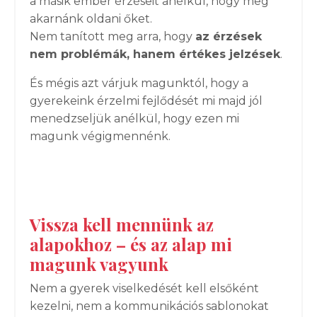
a másik ember érzéseit anélkül, hogy meg
akarnánk oldani őket.
Nem tanított meg arra, hogy
az érzések
nem problémák, hanem értékes jelzések
.
És mégis azt várjuk magunktól, hogy a
gyerekeink érzelmi fejlődését mi majd jól
menedzseljük anélkül, hogy ezen mi
magunk végigmennénk.
Vissza kell mennünk az
alapokhoz – és az alap mi
magunk vagyunk
Nem a gyerek viselkedését kell elsőként
kezelni, nem a kommunikációs sablonokat