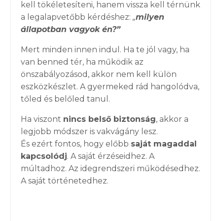
kell tökéletesíteni, hanem vissza kell térnünk
a legalapvetőbb kérdéshez:
„
milyen
állapotban vagyok én?”
Mert minden innen indul. Ha te jól vagy, ha
van benned tér, ha működik az
önszabályozásod, akkor nem kell külön
eszközkészlet. A gyermeked rád hangolódva,
tőled és belőled tanul.
Ha viszont
nincs belső biztonság
, akkor a
legjobb módszer is vakvágány lesz.
És ezért fontos, hogy előbb
saját magaddal
kapcsolódj
. A saját érzéseidhez. A
múltadhoz. Az idegrendszeri működésedhez.
A saját történetedhez.