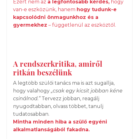
Ezért nem az
a legfontosabb kérdés,
hogy
van-e eszközünk, hanem
hogy tudunk-e
kapcsolódni önmagunkhoz és a
gyermekhez
– függetlenül az eszköztől.
A rendszerkritika, amiről
ritkán beszélünk
A legtöbb szülői tanács ma is azt sugallja,
hogy valahogy
„csak egy kicsit jobban kéne
csinálnod.”
Tervezz jobban, reagálj
nyugodtabban, olvass többet, tanulj
tudatosabban.
Mintha minden hiba a szülő egyéni
alkalmatlanságából fakadna.