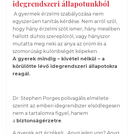
idegrendszeri állapotunkból
A gyermek érzelmi szabályozása nem
egyszerűen tanítás kérdése. Nem arról szól,
hogy hány érzelmi szót ismer, hány mesében
hallott dühös szereplőről, vagy hányszor
mutatta meg neki az anya az öröm és a
szomorúság különbségét képeken.
A gyerek mindig – kivétel nélkül – a
körülötte lévő idegrendszeri állapotokra
reagál.
Dr. Stephen Porges polivagális elmélete
szerint az emberi idegrendszer elsődlegesen
nem a tartalomra figyel, hanem
a
biztonságérzetre
.
A gyerek azt érzékeli:
„Anya jelen van? Anya